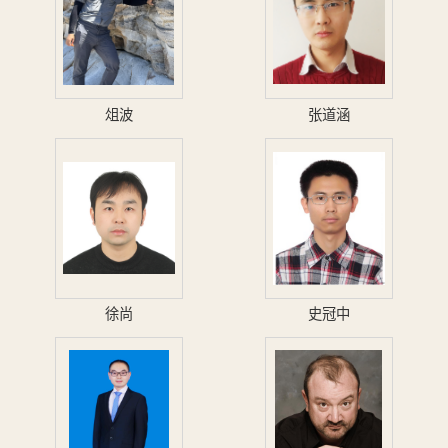
俎波
张道涵
徐尚
史冠中