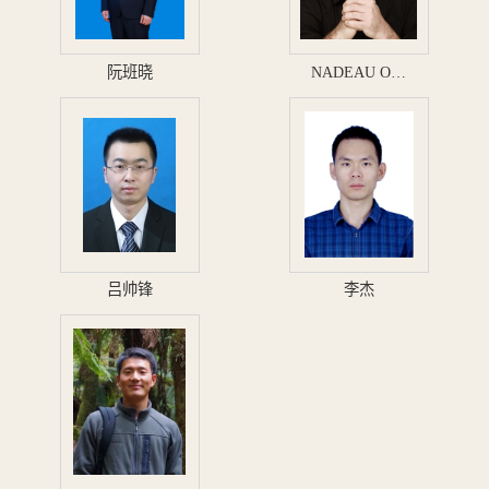
阮班晓
NADEAU O…
吕帅锋
李杰