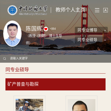
教师个人主页
陈国辉
+
884
同专业博导
（教授（特聘） 博士生导
同专业硕导
师）
同专业硕导
矿产普查与勘探